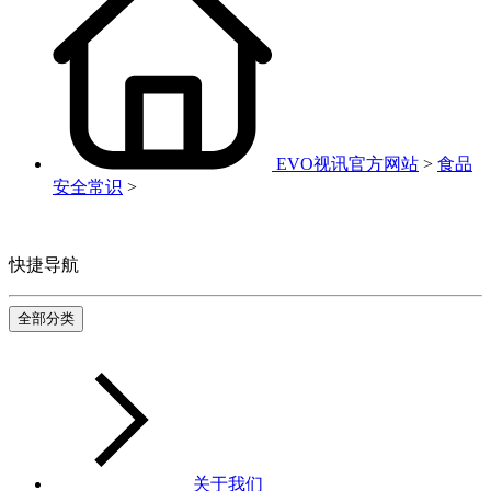
EVO视讯官方网站
>
食品
安全常识
>
快捷导航
全部分类
关于我们