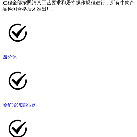
过程全部按照清真工艺要求和屠宰操作规程进行，所有牛肉产
品检测合格后才准出厂。
四分体
冷鲜冷冻部位肉