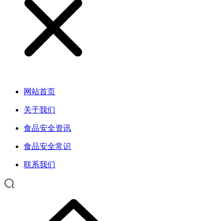
网站首页
关于我们
食品安全资讯
食品安全常识
联系我们