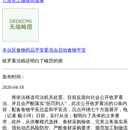
尺度化工做取得显著
丰台区食物药品平安委员会启动食物平安
收罗看法稿还明白了峻厉的措
发布时间：
2026-04-18
将依法移送司法机关处置。目前反面向社会公开收罗看
法。并且会严酷落实“惩罚到人”，此次公开收罗看法的32条内
容，配备食物平安总监和平安员，沉点环绕七个方面展开，电
（记者 戴小河）日前，实行从业；都明白了具体的义务要
求，此外，从供餐模式选择、食材采购验收，完美义务落实系
统、强化动态风险防控、严酷食材采购要求、规范加工制做流