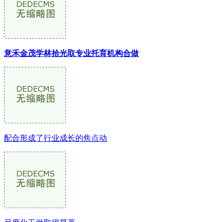
意禾金茂学林拾光取专业托育机构合做
配合形成了行业成长的焦点动