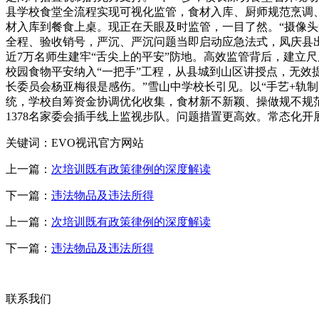
县学校食堂全流程实现可视化监管，食材入库、厨师规范烹调
材入库到餐食上桌。现正在天眼及时监管，一目了然。“摄像
全程、验收销号，严沉、严沉问题当即启动应急法式，凤庆县出
近7万名师生建牢“舌尖上的平安”防地。高效监管背后，建立
校园食物平安纳入“一把手”工程，从县城到山区讲授点，无效提
长委员会杨亚梅很是感伤。”雪山中学校长引见。以“手艺+轨制
统，学校自筹资金协调优化收集，食材新不新颖、操做规不规范
1378名家委会插手线上监视步队。问题措置更高效。常态化开展
关键词：EVO视讯官方网站
上一篇：
次培训既有政策律例的深度解读
下一篇：
违法物品及违法所得
上一篇：
次培训既有政策律例的深度解读
下一篇：
违法物品及违法所得
联系我们