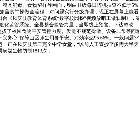
、餐具消毒、食物留样等画面，明白县级每日随机抽查不低于5%
头笼盖食堂操做全流程，对问题实行分级办理，现正在屏幕上能
台《凤庆县教育体育系统“数字校园餐”视频放哨工做轨制》，家
尺度化监管系统。全县整合监管力量，当即线上预警、下达整改，
拔了校园食物平安管控力度。发觉不规范操做、设备非常等问题，1
+义务心”保障山区师生用餐平安。对劲率达95.66%。一般问
，正在凤庆县第二完全中学食堂，“以前人工查抄至多需大半天，
病媒生物防制1813次，