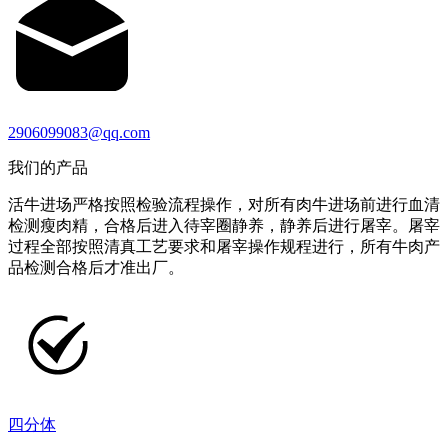
2906099083@qq.com
我们的产品
活牛进场严格按照检验流程操作，对所有肉牛进场前进行血清
检测瘦肉精，合格后进入待宰圈静养，静养后进行屠宰。屠宰
过程全部按照清真工艺要求和屠宰操作规程进行，所有牛肉产
品检测合格后才准出厂。
四分体