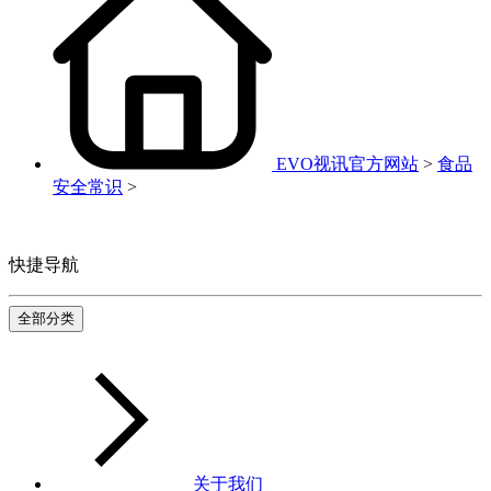
EVO视讯官方网站
>
食品
安全常识
>
快捷导航
全部分类
关于我们