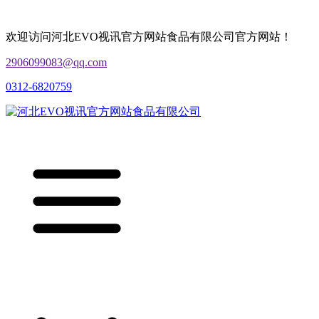
欢迎访问河北EVO视讯官方网站食品有限公司官方网站！
2906099083@qq.com
0312-6820759