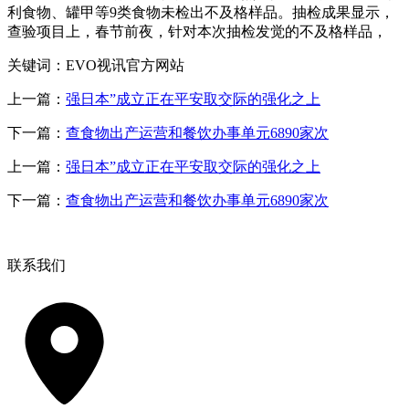
利食物、罐甲等9类食物未检出不及格样品。抽检成果显示，
查验项目上，春节前夜，针对本次抽检发觉的不及格样品，
关键词：EVO视讯官方网站
上一篇：
强日本”成立正在平安取交际的强化之上
下一篇：
查食物出产运营和餐饮办事单元6890家次
上一篇：
强日本”成立正在平安取交际的强化之上
下一篇：
查食物出产运营和餐饮办事单元6890家次
联系我们