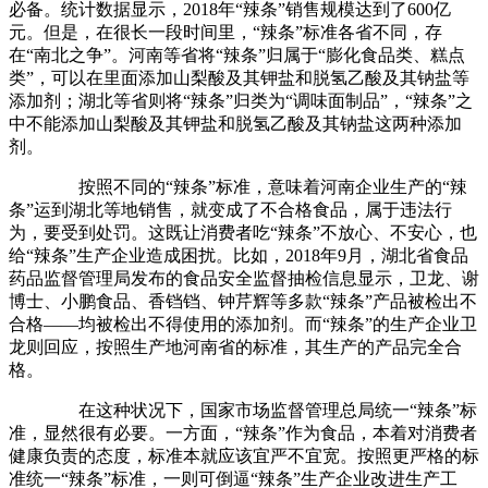
必备。统计数据显示，2018年“辣条”销售规模达到了600亿
元。但是，在很长一段时间里，“辣条”标准各省不同，存
在“南北之争”。河南等省将“辣条”归属于“膨化食品类、糕点
类”，可以在里面添加山梨酸及其钾盐和脱氢乙酸及其钠盐等
添加剂；湖北等省则将“辣条”归类为“调味面制品”，“辣条”之
中不能添加山梨酸及其钾盐和脱氢乙酸及其钠盐这两种添加
剂。
按照不同的“辣条”标准，意味着河南企业生产的“辣
条”运到湖北等地销售，就变成了不合格食品，属于违法行
为，要受到处罚。这既让消费者吃“辣条”不放心、不安心，也
给“辣条”生产企业造成困扰。比如，2018年9月，湖北省食品
药品监督管理局发布的食品安全监督抽检信息显示，卫龙、谢
博士、小鹏食品、香铛铛、钟芹辉等多款“辣条”产品被检出不
合格——均被检出不得使用的添加剂。而“辣条”的生产企业卫
龙则回应，按照生产地河南省的标准，其生产的产品完全合
格。
在这种状况下，国家市场监督管理总局统一“辣条”标
准，显然很有必要。一方面，“辣条”作为食品，本着对消费者
健康负责的态度，标准本就应该宜严不宜宽。按照更严格的标
准统一“辣条”标准，一则可倒逼“辣条”生产企业改进生产工