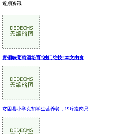
近期资讯
青铜峡葡萄酒培育“独门绝技”本文由食
贫困县小学克扣学生营养餐，19斤瘦肉只