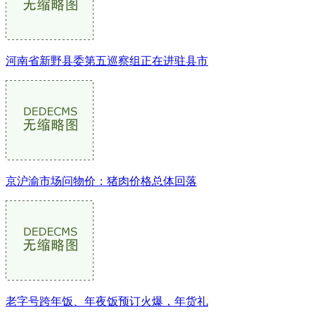
河南省新野县委第五巡察组正在进驻县市
京沪渝市场问物价：猪肉价格总体回落
老字号跨年饭、年夜饭预订火爆，年货礼