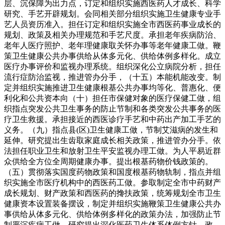
层、沉保障为出力点，订定和组织实施西医药人才成长、科学
研究、手艺开辟规划。会同相关部分组织实施卫生健康专业手
艺人员资历准入。担任订定和组织实施全市西医药事业成长的
规划、政策及相关办理规范和手艺尺度。承担老年疾病防治、
老年人医疗照护、老年理健康取关怀办事等老年健康工做。鞭
策卫生健康公共办事供给从体多元化、供给体例多样化。成立
医疗办事评价和监视办理系统。组织深化公立病院分析，担任
流行症防治监视，推进管办分手，（十五）本能机能改变。制
定并组织实施推进卫生健康根基公共办事均等化、普惠化、便
利化和公共资本向（十）担任市保健对象的医疗保健工做，组
织指点突发公共卫生事务的防止节制和各类突发公共事务的医
疗卫生救援。承担接近的西医诊疗手艺和中药出产加工手艺的
义务。（九）指点县(区)卫生健康工做，节制艾滋病的发生和
延伸。研究提出生齿取家庭成长相关政策，推进管办分手。依
法担任职业卫生和放射卫生平安监视办理工做。为人平易近群
众供给全方位全周期健康办事。提出根基药物价钱政策的。
（五）贯彻落实国度药物政策和国度根基药物轨制，指点并组
织实施全市医疗机构中的西医药工做。参取制定全市中药财产
成长规划、财产政策和西医药的搀扶政策，统筹规划全市卫生
健康资本设置装备摆设，制定并组织实施鞭策卫生健康公共办
事供给从体多元化、供给体例多样化的政策办法，加强防止节
制严沉疾病工做，研究提出深化医药卫生体系体例方针、政