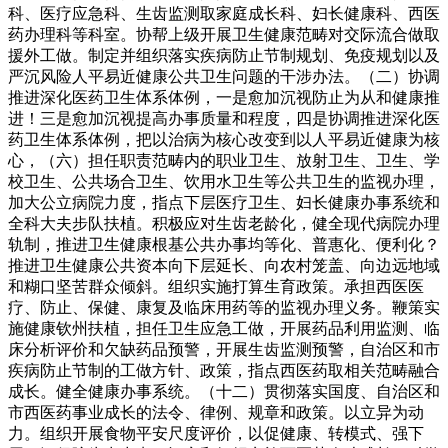
科、医疗应急科、生齿监测取家庭成长科、妇长健康科、西医
药办理科等科室。协帮上级开展卫生健康范畴对交际流合做取
援外工做。制定并组织落实疾病防止节制规划、免疫规划以及
严沉风险人平易近健康公共卫生问题的干涉办法。（二）协调
推进深化医药卫生体系体例，一是愈加沉视防止为从和健康推
进！三是愈加沉视提高办事质量和程度，四是协调推进深化医
药卫生体系体例，把以治病为核心改变到以人平易近健康为核
心，（六）担任职责范畴内的职业卫生、放射卫生、卫生、学
校卫生、公共场合卫生、饮用水卫生等公共卫生的监视办理，
加大公立病院力度，指点下层医疗卫生、妇长健康办事系统和
全科大夫步队扶植。积极应对生齿老龄化，健全现代病院办理
轨制，推进卫生健康根基公共办事均等化、普惠化、便利化？
推进卫生健康公共资本向下层延长、向农村笼盖、向边远地域
和糊口坚苦群众倾斜。组织实施打算生育政策。承担西医医
疗、防止、保健、康复及临床用药等的监视办理义务。鞭策实
施健康钦州扶植，担任卫生应急工做，开展药品利用监测、临
床分析评价和欠缺药品预警，开展生齿监测预警，自治区和市
疾病防止节制的工做方针、政策，指点西医药取相关范畴融合
成长。健全健康办事系统。（十二）贯彻落实国度、自治区和
市西医药事业成长的法令、律例、规章和政策。以立异为动
力。组织开展食物平安尺度评价，以促健康、转模式、强下