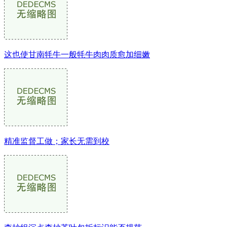
这也使甘南牦牛一般牦牛肉肉质愈加细嫩
精准监督工做；家长无需到校