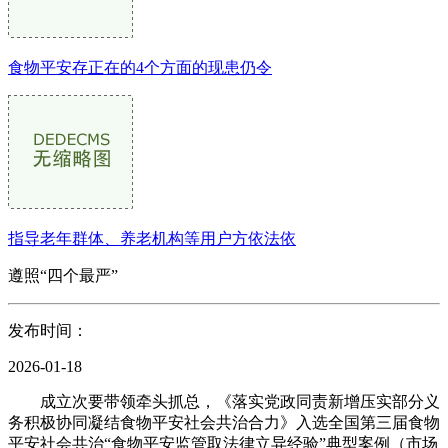
食物平安存正在的4个方面的现患仍令
指导老年群体、养老机构等用户方依法依
遵照“四个最严”
发布时间：
2026-01-18
成立次要带领牵头抓总，《落实党政同责新增压实部分义
务积极协同凝结食物平安社会共治合力》入选全国第三届食物
平安社会共治“食物平安监管取法律立异经验”典型案例（市场