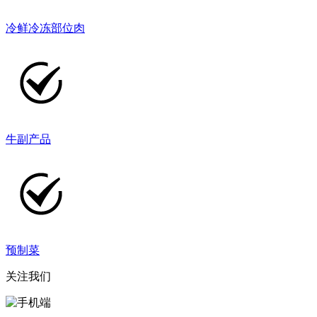
冷鲜冷冻部位肉
牛副产品
预制菜
关注我们