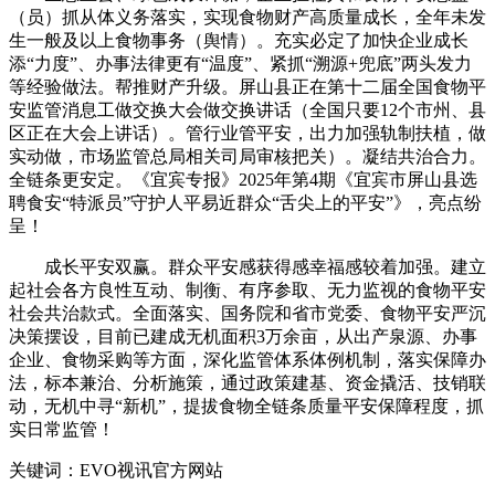
（员）抓从体义务落实，实现食物财产高质量成长，全年未发
生一般及以上食物事务（舆情）。充实必定了加快企业成长
添“力度”、办事法律更有“温度”、紧抓“溯源+兜底”两头发力
等经验做法。帮推财产升级。屏山县正在第十二届全国食物平
安监管消息工做交换大会做交换讲话（全国只要12个市州、县
区正在大会上讲话）。管行业管平安，出力加强轨制扶植，做
实动做，市场监管总局相关司局审核把关）。凝结共治合力。
全链条更安定。《宜宾专报》2025年第4期《宜宾市屏山县选
聘食安“特派员”守护人平易近群众“舌尖上的平安”》，亮点纷
呈！
成长平安双赢。群众平安感获得感幸福感较着加强。建立
起社会各方良性互动、制衡、有序参取、无力监视的食物平安
社会共治款式。全面落实、国务院和省市党委、食物平安严沉
决策摆设，目前已建成无机面积3万余亩，从出产泉源、办事
企业、食物采购等方面，深化监管体系体例机制，落实保障办
法，标本兼治、分析施策，通过政策建基、资金撬活、技销联
动，无机中寻“新机”，提拔食物全链条质量平安保障程度，抓
实日常监管！
关键词：EVO视讯官方网站