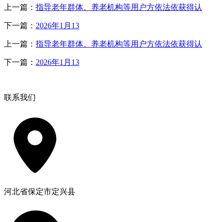
上一篇：
指导老年群体、养老机构等用户方依法依获得认
下一篇：
2026年1月13
上一篇：
指导老年群体、养老机构等用户方依法依获得认
下一篇：
2026年1月13
联系我们
河北省保定市定兴县