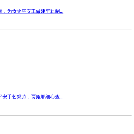
为食物平安工做建牢轨制...
手艺规范，贾鲲鹏细心查...