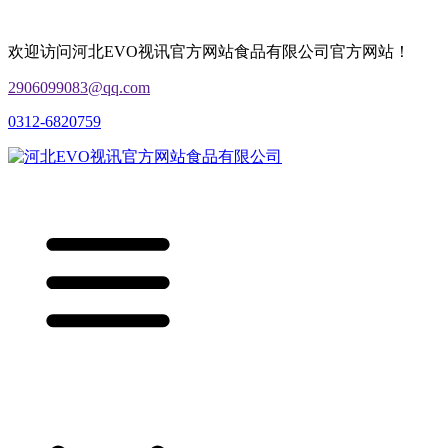
欢迎访问河北EVO视讯官方网站食品有限公司官方网站！
2906099083@qq.com
0312-6820759