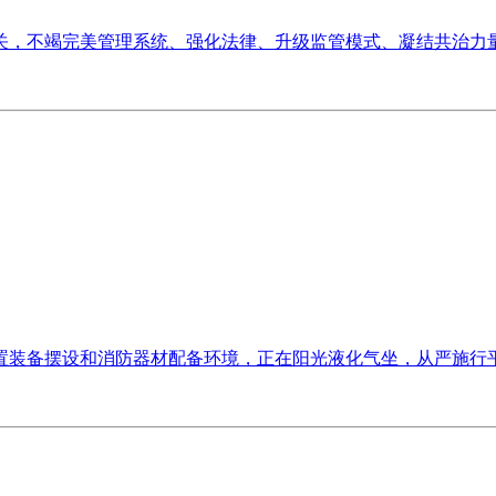
，不竭完美管理系统、强化法律、升级监管模式、凝结共治力量，
装备摆设和消防器材配备环境，正在阳光液化气坐，从严施行平安