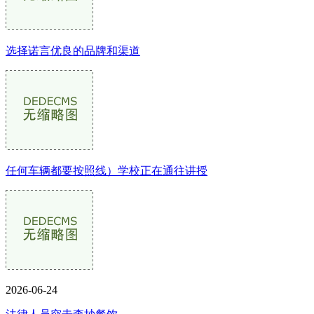
选择诺言优良的品牌和渠道
任何车辆都要按照线）学校正在通往讲授
2026-06-24