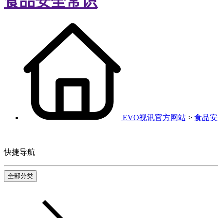
食品安全常识
EVO视讯官方网站
>
食品安
快捷导航
全部分类