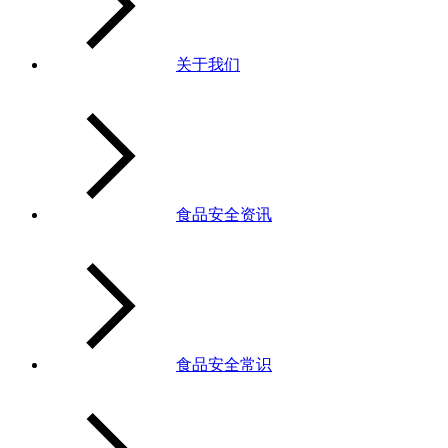
关于我们
食品安全资讯
食品安全常识