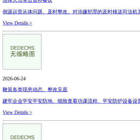
法律人员突击查抄餐饮
倒逼运营从体问题、及时整改。对涉嫌犯罪的及时移送司法机关
View Details >
2026-06-24
鞭策各类现患动态、整改见底
建牢企业平安平安防地。细致查看功课流程、平安防护设备设置
View Details >